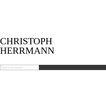
Deutsche Version
English version
C
HRISTOPH
H
E
RRM
A
NN
KEPLER SCHULE
NEUKÖLLN
2023